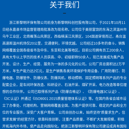
关于我们
浙江新黎明环保有限公司前身为新黎明科创控股有限公司，于2021年10月11
日经永嘉县市场监督管理局批准改为现名称。公司位于美丽富饶的东海之滨温州市
乌牛工业区，北倚雁荡山风景区，西临楠溪江风景区，104国道穿境而过，甬台温
高速距温州机场仅20公里，交通便利，环境优越。 公司经过10多年的奋斗，销售
网络覆盖全国各级省市及中东、东亚和北美等地区。目前公司拥有员工200余人，
具有大专以上学历的技术人员获高、中、初级职称50余人，现已发展成为集产品
开发、设计、生产、经营、服务为一体的多元化的公司。公司厂房总面积达2万平
方米，年生产能力达2亿元，是生产销售各类环境保护专用设备、厂用防爆灯、防
爆电器、防爆管件、防爆仪表、防爆风机、移动照明、固定照明等系列产品的专业
配套企业，是车间环保改造、科研设计、石油开采、煤矿开采、电力改造等单位理
想的合作伙伴。 公司已取得系列产品《防爆合格证》、《防爆电器3C认证》、
《3C认证》并通过《ISO9001:2015质量管理体系认证》等。在国内各省会城市设
立了办事处、代理机构，营销网络覆盖全国，为客户提供可靠、稳定的产品和全方
位的专业服务，深受广大客户青睐。 公司自创办以来，始终坚持“质量求生产，信
誉求发展”的经营方针，依靠科技创新，注重产品质量，不断扩大发展规模，积极
开拓海内外市场，使产品走向国际化。把浙江新黎明环保有限公司建设成具有国际